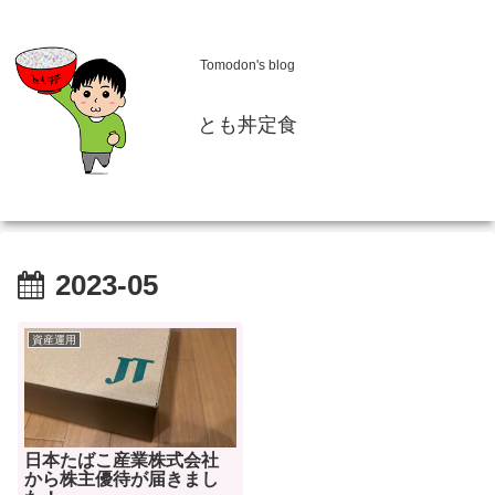
Tomodon's blog
とも丼定食
2023-05
資産運用
日本たばこ産業株式会社
から株主優待が届きまし