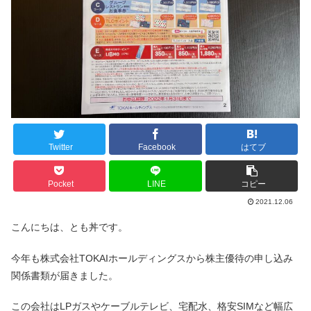
Twitter
Facebook
はてブ
Pocket
LINE
コピー
2021.12.06
こんにちは、とも丼です。
今年も株式会社TOKAIホールディングスから株主優待の申し込み
関係書類が届きました。
この会社はLPガスやケーブルテレビ、宅配水、格安SIMなど幅広