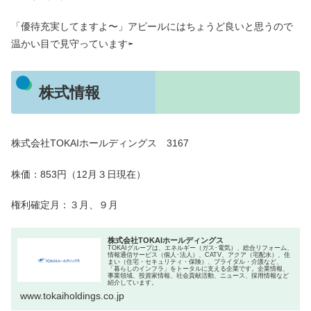
「優待充実してますよ〜」アピールにはちょうど良いと思うので
温かい目で見守っています⇦
株式情報
株式会社TOKAIホールディングス 3167
株価：853円（12月３日現在）
権利確定月：３月、９月
株式会社TOKAIホールディングス
TOKAIグループは、エネルギー（ガス･電気）、総合リフォーム、
情報通信サービス（個人･法人）、CATV、アクア（宅配水）、住
まい（住宅・セキュリティ・保険）、ブライダル・介護など、
「暮らしのインフラ」をトータルに支える企業です。企業情報、
事業領域、投資家情報、社会貢献活動、ニュース、採用情報など
紹介しています。
www.tokaiholdings.co.jp