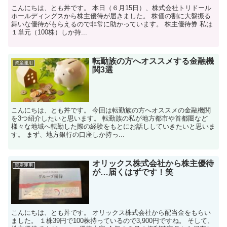
こんにちは、とも丼です。 本日（６月15日）、株式会社トリドール
ホールディングスから株主優待が届きました。 株価の割に大盤振る
舞いな優待がもらえるので非常に助かっています。 株主優待券 私は
１単元（100株）しか持...
転勤族の方へオススメする金融機
資産運用
関3選
こんにちは、とも丼です。 今回は転勤族の方へオススメの金融機関
を3つ紹介したいと思います。 転勤族の私が地方都市や首都圏など
様々な地域へ転勤した際の経験をもとにお話ししていきたいと思いま
す。 まず、地方銀行の口座しか持っ...
オリックス株式会社から株主優待
資産運用
が…届くはずです！笑
こんにちは、とも丼です。 オリックス株式会社から配当金をもらい
ました。 １株39円で100株持っているので3,900円ですね。 そして、